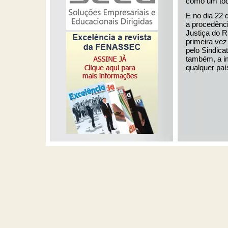
como um tod
E no dia 22 
a procedênc
Justiça do R
primeira vez
pelo Sindica
também, a im
qualquer paí